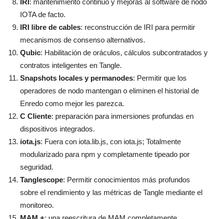
IRI
: mantenimiento continuo y mejoras al software de nodo
IOTA de facto.
IRI libre de cables
: reconstrucción de IRI para permitir
mecanismos de consenso alternativos.
Qubic
: Habilitación de oráculos, cálculos subcontratados y
contratos inteligentes en Tangle.
Snapshots locales y permanodes
: Permitir que los
operadores de nodo mantengan o eliminen el historial de
Enredo como mejor les parezca.
C Cliente
: preparación para inmersiones profundas en
dispositivos integrados.
iota.js
: Fuera con iota.lib.js, con iota.js;
Totalmente
modularizado para npm y completamente tipeado por
seguridad.
T
anglescope
: Permitir conocimientos más profundos
sobre el rendimiento y las métricas de Tangle mediante el
monitoreo.
MAM +
: una reescritura de MAM completamente