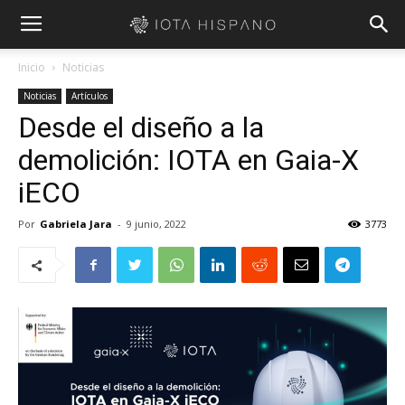
Inicio
Noticias
Noticias
Artículos
Desde el diseño a la
demolición: IOTA en Gaia-X
iECO
Por
Gabriela Jara
-
9 junio, 2022
3773