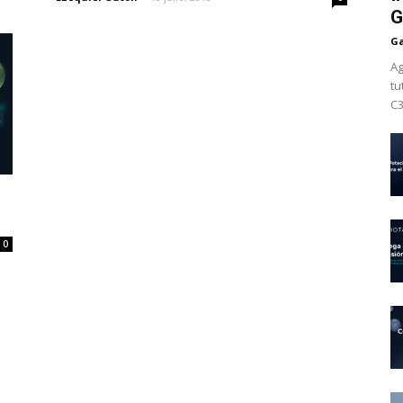
G
Ga
Ag
tu
C3
0