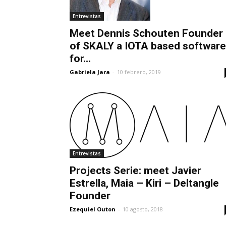
Entrevistas
Meet Dennis Schouten Founder
of SKALY a IOTA based software
for...
Gabriela Jara
-
10 febrero, 2019
Entrevistas
Projects Serie: meet Javier
Estrella, Maia – Kiri – Deltangle
Founder
Ezequiel Outon
-
10 agosto, 2018