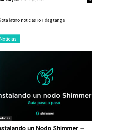
0
Noticias
oticias
nstalando un Nodo Shimmer –