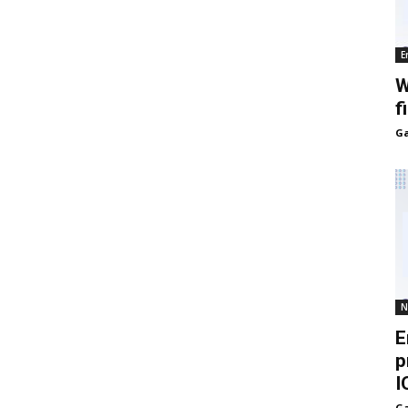
E
W
f
Ga
N
E
p
I
Ga