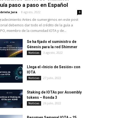
uía paso a paso en Español
briela Jara
-
8 agosto, 2022
0
radecimiento Antes de sumergirnos en este post
torial debemos dar todo el crédito de la guía a
PO, miembro de la comunidad IOTA y de...
Se ha fijado el suministro de
Génesis para la red Shimmer
3 agosto, 2022
Noticias
Llega el «Inicio de Sesión» con
IOTA
27 julio, 2022
Noticias
Staking de IOTAs por Assembly
tokens – Ronda 3
26 julio, 2022
Noticias
Resumen Semanal IOTA – 25