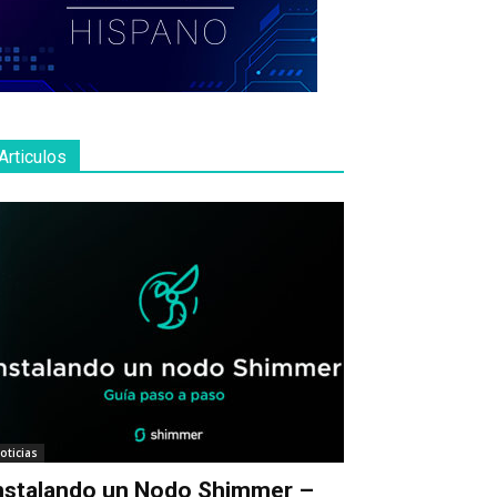
Articulos
oticias
nstalando un Nodo Shimmer –