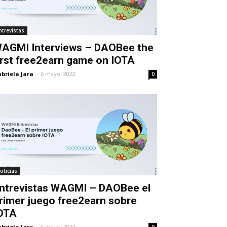
ntrevistas
AGMI Interviews – DAOBee the
irst free2earn game on IOTA
briela Jara
-
6 mayo, 2022
0
oticias
ntrevistas WAGMI – DAOBee el
rimer juego free2earn sobre
OTA
briela Jara
-
6 mayo, 2022