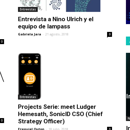
Entrevistas
Entrevista a Nino Ulrich y el
equipo de Iampass
Gabriela Jara
-
21 agosto, 2018
0
0
Entrevistas
Projects Serie: meet Ludger
Hemesath, SonicID CSO (Chief
N
Strategy Officer)
0
I
Ezequiel Outon
-
18 julio, 2018
0