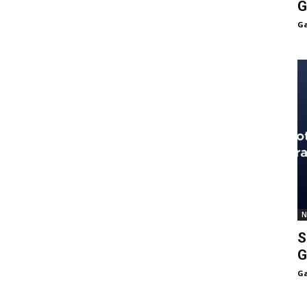
G
Ga
N
S
G
Ga