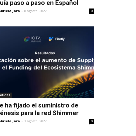
uía paso a paso en Español
briela Jara
-
8 agosto, 2022
0
oticias
e ha fijado el suministro de
énesis para la red Shimmer
briela Jara
-
3 agosto, 2022
0