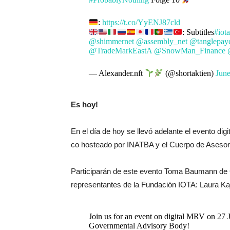
:
https://t.co/YyENJ87cld
: Subtitles
#iota
@shimmernet
@assembly_net
@tanglepa
@TradeMarkEastA
@SnowMan_Finance
— Alexander.nft
(@shortaktien)
June
Es hoy!
En el día de hoy se llevó adelante el evento dig
co hosteado por INATBA y el Cuerpo de Aseso
Participarán de este evento Toma Baumann de 
representantes de la Fundación IOTA: Laura Ka
Join us for an event on digital MRV on 27 
Governmental Advisory Body!