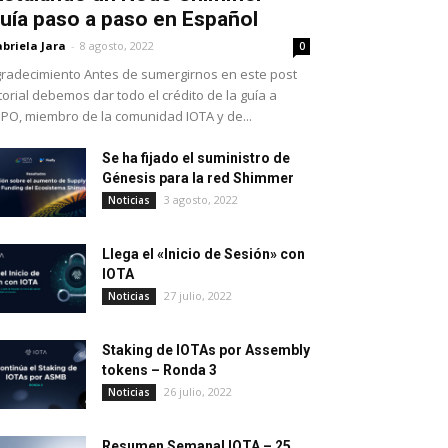
uía paso a paso en Español
briela Jara
-
8 agosto, 2022
0
radecimiento Antes de sumergirnos en este post
torial debemos dar todo el crédito de la guía a
PO, miembro de la comunidad IOTA y de...
Se ha fijado el suministro de
Génesis para la red Shimmer
3 agosto, 2022
Noticias
Llega el «Inicio de Sesión» con
IOTA
27 julio, 2022
Noticias
Staking de IOTAs por Assembly
tokens – Ronda 3
26 julio, 2022
Noticias
Resumen Semanal IOTA – 25