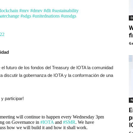
lockchain
#mrv
#dmrv
#dlt
#sustainability
matechange
#sdgs
#unitednations
#unsdgs
E
W
022
f
Ga
idad
 el futuro de los fondos del Treasury de IOTA la comunidad
ra discutir la gobernanza de IOTA y la conformación de una
 participar!
N
E
p
eeting will continue to happen every Wednesday 3pm
ing on Governance in
#IOTA
and
#SMR
. We have
I
cuss how we will build it and how it shall work.
Ga