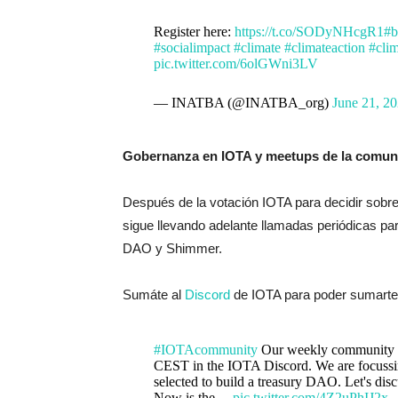
Register here:
https://t.co/SODyNHcgR1
#b
#socialimpact
#climate
#climateaction
#cli
pic.twitter.com/6olGWni3LV
— INATBA (@INATBA_org)
June 21, 2
Gobernanza en IOTA y meetups de la comun
Después de la votación IOTA para decidir sobre
sigue llevando adelante llamadas periódicas pa
DAO y Shimmer.
Sumáte al
Discord
de IOTA para poder sumarte y
#IOTAcommunity
Our weekly community m
CEST in the IOTA Discord. We are focuss
selected to build a treasury DAO. Let's dis
Now is the…
pic.twitter.com/4Z2uPhIJ2x