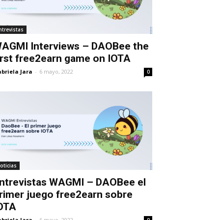
ntrevistas
AGMI Interviews – DAOBee the
irst free2earn game on IOTA
briela Jara
-
6 mayo, 2022
0
oticias
ntrevistas WAGMI – DAOBee el
rimer juego free2earn sobre
OTA
briela Jara
-
6 mayo, 2022