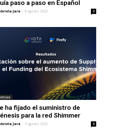
uía paso a paso en Español
briela Jara
-
8 agosto, 2022
0
oticias
e ha fijado el suministro de
énesis para la red Shimmer
briela Jara
-
3 agosto, 2022
0