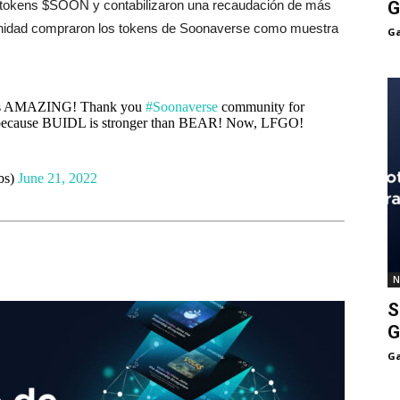
G
 tokens $SOON y contabilizaron una recaudación de más
nidad compraron los tokens de Soonaverse como muestra
Ga
t is AMAZING! Thank you
#Soonaverse
community for
ure because BUIDL is stronger than BEAR! Now, LFGO!
bs)
June 21, 2022
N
S
G
Ga