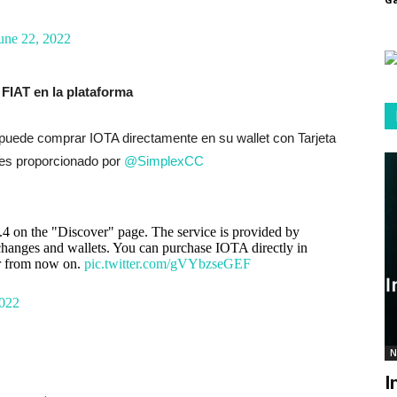
une 22, 2022
FIAT en la plataforma
puede comprar IOTA directamente en su wallet con Tarjeta
o es proporcionado por
@SimplexCC
.4 on the "Discover" page. The service is provided by
changes and wallets. You can purchase IOTA directly in
er from now on.
pic.twitter.com/gVYbzseGEF
2022
N
I