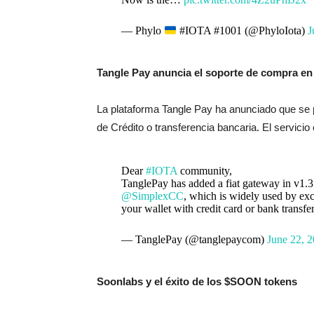
— Phylo
#IOTA #1001 (@PhyloIota)
J
Tangle Pay anuncia el soporte de compra en 
La plataforma Tangle Pay ha anunciado que se 
de Crédito o transferencia bancaria. El servici
Dear
#IOTA
community,
TanglePay has added a fiat gateway in v1.3
@SimplexCC
, which is widely used by ex
your wallet with credit card or bank transf
— TanglePay (@tanglepaycom)
June 22, 
Soonlabs y el éxito de los $SOON tokens