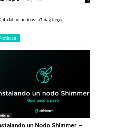
0
Noticias
oticias
nstalando un Nodo Shimmer –