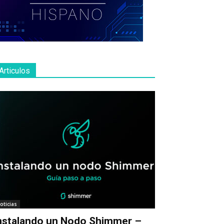
Articulos
oticias
nstalando un Nodo Shimmer –