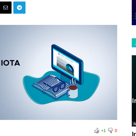
N
+1
0
I