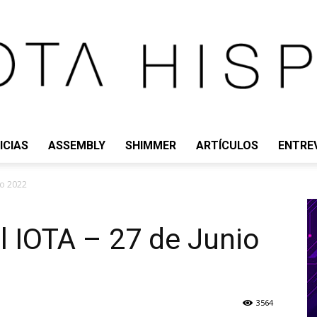
ICIAS
ASSEMBLY
SHIMMER
ARTÍCULOS
ENTRE
IOTA
io 2022
IOTA – 27 de Junio
HISPANO
3564