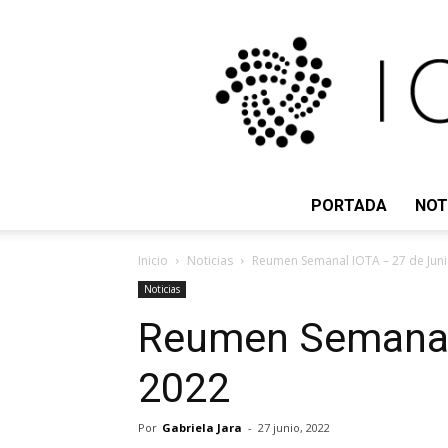
PORTADA
NOT
Inicio
Noticias
Reumen Semanal IOTA – 27 de Jun
Noticias
Reumen Semanal 
2022
Por
Gabriela Jara
-
27 junio, 2022