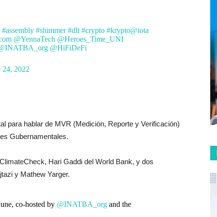
#assembly
#shimmer
#dlt
#crypto
#krypto
@iota
ycom
@YennaTech
@Heroes_Time_UNI
@INATBA_org
@HiFiDeFi
 24, 2022
ital para hablar de MVR (Medición, Reporte y Verificación)
res Gubernamentales.
ClimateCheck, Hari Gaddi del World Bank, y dos
jtazi y Mathew Yarger.
June, co-hosted by
@INATBA_org
and the