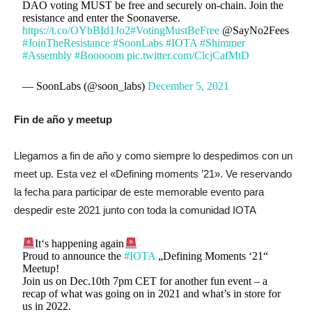
DAO voting MUST be free and securely on-chain. Join the
resistance and enter the Soonaverse.
https://t.co/OYbBId1Jo2
#VotingMustBeFree
@SayNo2Fees
#JoinTheResistance
#SoonLabs
#IOTA
#Shimmer
#Assembly
#Booooom
pic.twitter.com/ClcjCafMtD
— SoonLabs (@soon_labs)
December 5, 2021
Fin de año y meetup
Llegamos a fin de año y como siempre lo despedimos con un
meet up. Esta vez el «Defining moments ’21». Ve reservando
la fecha para participar de este memorable evento para
despedir este 2021 junto con toda la comunidad IOTA
It‘s happening again
Proud to announce the
#IOTA
„Defining Moments ‘21“
Meetup!
Join us on Dec.10th 7pm CET for another fun event – a
recap of what was going on in 2021 and what’s in store for
us in 2022.