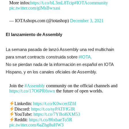
More infos:
https://t.co/bL3mL8Tcip
#IOTAcommunity
pic.twitter.com/glMsBwxasi
— IOTAshops.com (@iotashop)
December 3, 2021
El lanzamiento de Assembly
La semana pasada de lanzó Assembly
una red multichain
para smart contracts construida sobre
#IOTA.
No se pierdan nada de la información en español en IOTA
Hispano, y en los canales oficiales de Assembly.
Join the
#Assembly
community on the official channels and
https://t.co/17O6PR6swn
the future of open worlds.
Linkedin:
https://t.co/K0wcerJZfd
Discord:
https://t.co/syPATFfGIR
YouTube:
https://t.co/7YBol6XM53
Reddit:
https://t.co/86xbaeTo5R
pic.twitter.com/6aZhg8uHW3