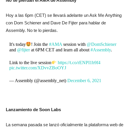
No se pierdan el AMA de Assembly
Hoy a las 6pm (CET) se llevará adelante un Ask Me Anything
con Dom Schiener and Dave De Fijter para hablar de
Assembly. No te lo pierdas.
It's today
! Join the
#AMA
session with
@DomSchiener
and
@fijter
at 6PM CET and learn all about
#Assembly
.
Link to the live session
https://t.co/rENPI1b9f4
pic.twitter.com/XDvvZBoOYJ
— Assembly (@assembly_net)
December 6, 2021
Lanzamiento de Soon Labs
La semana pasada se lanzó oficialmente la plataforma web de