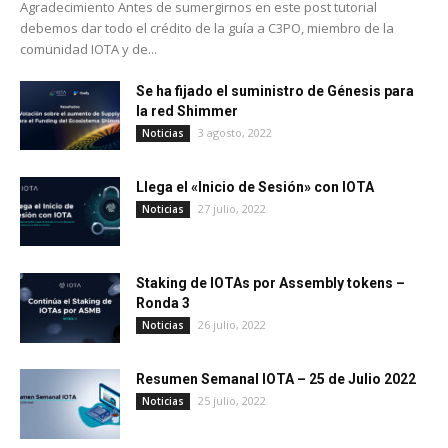
Agradecimiento Antes de sumergirnos en este post tutorial
debemos dar todo el crédito de la guía a C3PO, miembro de la
comunidad IOTA y de...
Se ha fijado el suministro de Génesis para
la red Shimmer
3 agosto, 2022
Noticias
Llega el «Inicio de Sesión» con IOTA
27 julio, 2022
Noticias
Staking de IOTAs por Assembly tokens –
Ronda 3
26 julio, 2022
Noticias
Resumen Semanal IOTA – 25 de Julio 2022
25 julio, 2022
Noticias