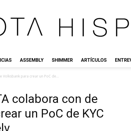
ICIAS
ASSEMBLY
SHIMMER
ARTÍCULOS
ENTRE
IOTA
 Volksbank para crear un PoC de...
TA colabora con de
crear un PoC de KYC
HISPANO
lv