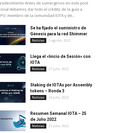
radecimiento Antes de sumergirnos en este post
torial debemos dar todo el crédito de la guía a
PO, miembro de la comunidad IOTA y de...
Se ha fijado el suministro de
Génesis para la red Shimmer
3 agosto, 2022
Noticias
Llega el «Inicio de Sesión» con
IOTA
27 julio, 2022
Noticias
Staking de IOTAs por Assembly
tokens – Ronda 3
26 julio, 2022
Noticias
Resumen Semanal IOTA – 25
de Julio 2022
25 julio, 2022
Noticias