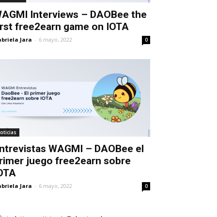
AGMI Interviews – DAOBee the
irst free2earn game on IOTA
briela Jara
-
6 mayo, 2022
0
oticias
ntrevistas WAGMI – DAOBee el
rimer juego free2earn sobre
OTA
briela Jara
-
6 mayo, 2022
0