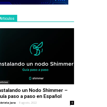
Articulos
oticias
nstalando un Nodo Shimmer –
uía paso a paso en Español
briela Jara
-
8 agosto, 2022
0