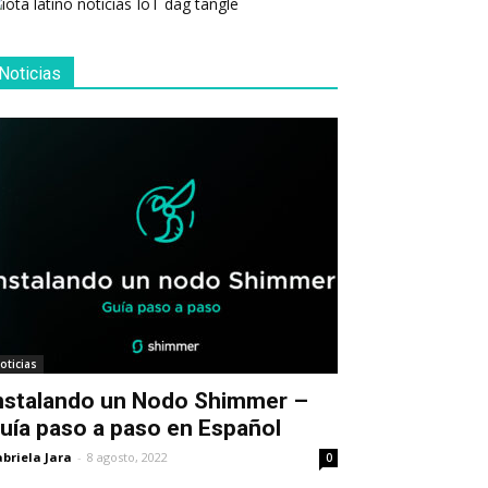
Noticias
oticias
nstalando un Nodo Shimmer –
uía paso a paso en Español
briela Jara
-
8 agosto, 2022
0