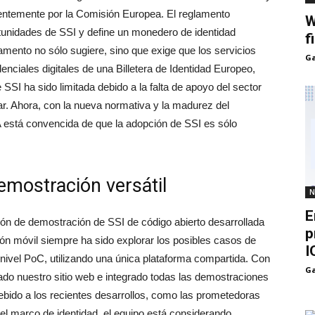
entemente por la Comisión Europea. El reglamento
W
unidades de SSI y define un monedero de identidad
f
lamento no sólo sugiere, sino que exige que los servicios
Ga
nciales digitales de una Billetera de Identidad Europeo,
 SSI ha sido limitada debido a la falta de apoyo del sector
zar. Ahora, con la nueva normativa y la madurez del
 está convencida de que la adopción de SSI es sólo
emostración versátil
N
E
ón de demostración de SSI de código abierto desarrollada
p
ción móvil siempre ha sido explorar los posibles casos de
I
 nivel PoC, utilizando una única plataforma compartida. Con
Ga
ado nuestro sitio web e integrado todas las demostraciones
Debido a los recientes desarrollos, como las prometedoras
l marco de identidad, el equipo está considerando