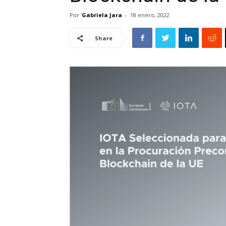
Por
Gabriela Jara
-
18 enero, 2022
Share