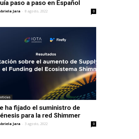
uía paso a paso en Español
briela Jara
-
8 agosto, 2022
0
oticias
e ha fijado el suministro de
énesis para la red Shimmer
briela Jara
-
3 agosto, 2022
0