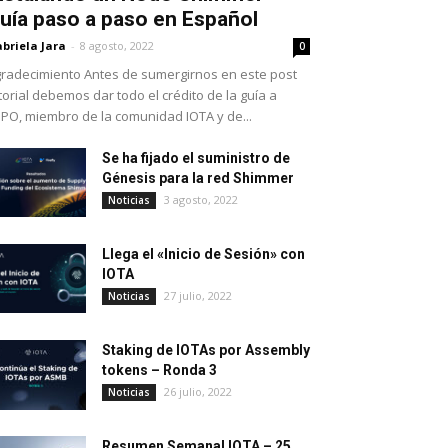
uía paso a paso en Español
briela Jara
-
8 agosto, 2022
0
radecimiento Antes de sumergirnos en este post
torial debemos dar todo el crédito de la guía a
PO, miembro de la comunidad IOTA y de...
Se ha fijado el suministro de
Génesis para la red Shimmer
3 agosto, 2022
Noticias
Llega el «Inicio de Sesión» con
IOTA
27 julio, 2022
Noticias
Staking de IOTAs por Assembly
tokens – Ronda 3
26 julio, 2022
Noticias
Resumen Semanal IOTA – 25