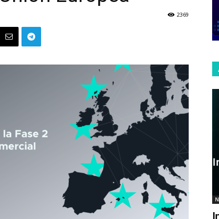
2369
N
I