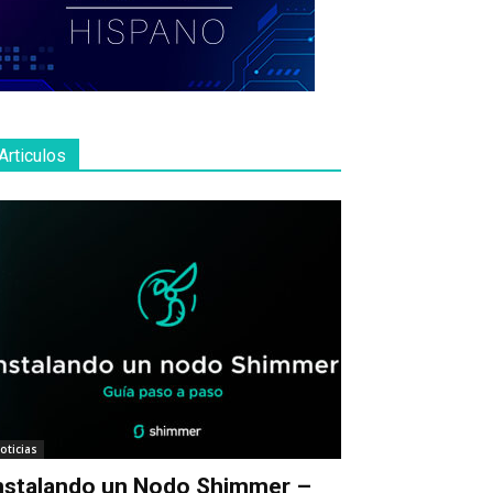
Articulos
oticias
nstalando un Nodo Shimmer –