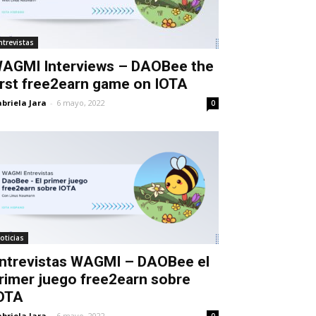
ntrevistas
AGMI Interviews – DAOBee the
irst free2earn game on IOTA
briela Jara
-
6 mayo, 2022
0
oticias
ntrevistas WAGMI – DAOBee el
rimer juego free2earn sobre
OTA
briela Jara
-
6 mayo, 2022