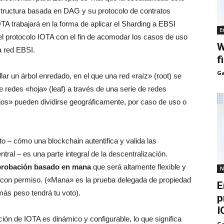
tructura basada en DAG y su protocolo de contratos
TA trabajará en la forma de aplicar el Sharding a EBSI
E
 protocolo IOTA con el fin de acomodar los casos de uso
W
a red EBSI.
f
Ga
lar un árbol enredado, en el que una red «raíz» (root) se
redes «hoja» (leaf) a través de una serie de redes
jos» pueden dividirse geográficamente, por caso de uso o
– cómo una blockchain autentifica y valida las
ral – es una parte integral de la descentralización.
probación basado en mana
que será altamente flexible y
N
 con permiso. («Mana» es la prueba delegada de propiedad
E
ás peso tendrá tu voto).
p
I
n de IOTA es dinámico y configurable, lo que significa
Ga