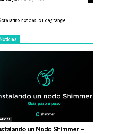
0
Noticias
oticias
nstalando un Nodo Shimmer –