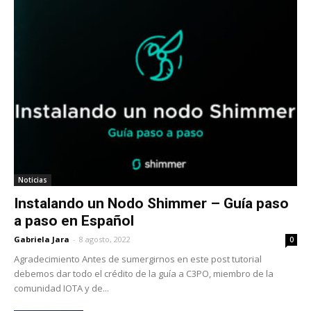
Noticias
Instalando un Nodo Shimmer – Guía paso
a paso en Español
Gabriela Jara
-
8 agosto, 2022
0
Agradecimiento Antes de sumergirnos en este post tutorial
debemos dar todo el crédito de la guía a C3PO, miembro de la
comunidad IOTA y de...