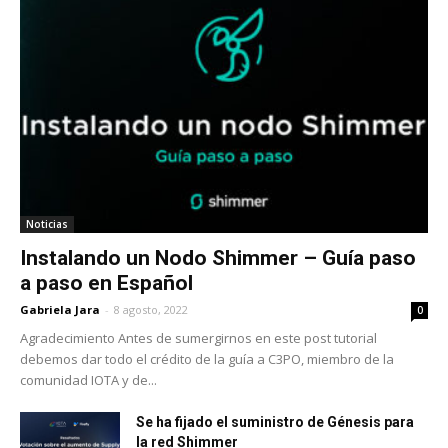
Noticias
Instalando un Nodo Shimmer – Guía paso
a paso en Español
Gabriela Jara
-
8 agosto, 2022
0
Agradecimiento Antes de sumergirnos en este post tutorial
debemos dar todo el crédito de la guía a C3PO, miembro de la
comunidad IOTA y de...
Se ha fijado el suministro de Génesis para
la red Shimmer