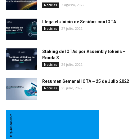
3 agosto, 2022
Noticias
Llega el «Inicio de Sesión» con IOTA
27 julio, 2022
Noticias
Staking de IOTAs por Assembly tokens –
Ronda 3
26 julio, 2022
Noticias
Resumen Semanal IOTA – 25 de Julio 2022
25 julio, 2022
Noticias