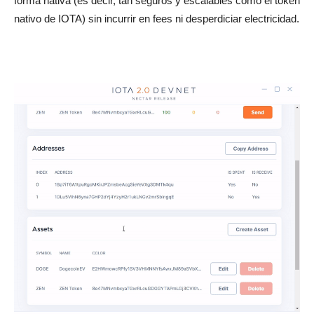
forma nativa (es decir, tan seguros y escalables como el token
nativo de IOTA) sin incurrir en fees ni desperdiciar electricidad.