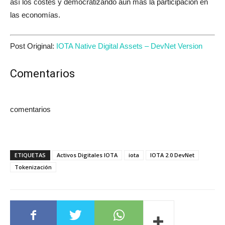
así los costes y democratizando aún más la participación en
las economías.
Post Original:
IOTA Native Digital Assets – DevNet Version
Comentarios
comentarios
ETIQUETAS
Activos Digitales IOTA
iota
IOTA 2.0 DevNet
Tokenización