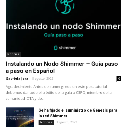
Noticias
Instalando un Nodo Shimmer – Guía paso
a paso en Español
Gabriela Jara
-
8 agosto, 2022
0
Agradecimiento Antes de sumergirnos en este post tutorial
debemos dar todo el crédito de la guía a C3PO, miembro de la
comunidad IOTA y de...
Se ha fijado el suministro de Génesis para
la red Shimmer
3 agosto, 2022
Noticias