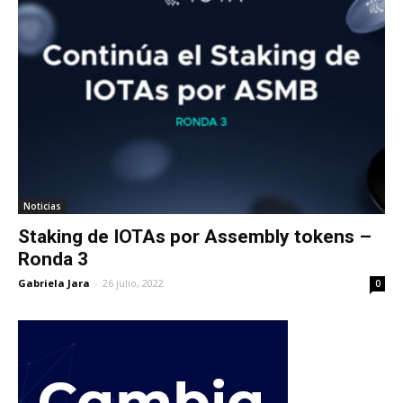
Noticias
Staking de IOTAs por Assembly tokens –
Ronda 3
Gabriela Jara
-
26 julio, 2022
0