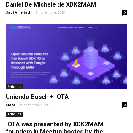
Daniel De Michele de XDK2MAM
Saul Ameliach
-
8 noviembre, 2018
0
Artículos
Uniendo Bosch + IOTA
Clato
-
25 septiembre, 2018
0
Artículos
IOTA was presented by XDK2MAM
founders in Meetup hosted by the...