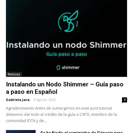
Noticias
Instalando un Nodo Shimmer – Guía paso
a paso en Español
Gabriela Jara
-
8 agosto, 2022
0
Agradecimiento Antes de sumergirnos en este post tutorial
debemos dar todo el crédito de la guía a C3PO, miembro de la
comunidad IOTA y de...
Se ha fijado el suministro de Génesis para