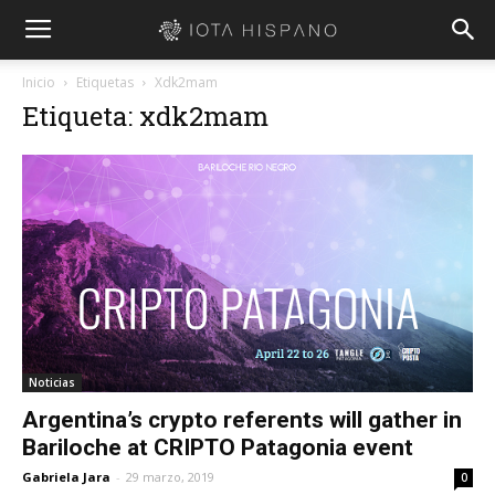
Inicio
Etiquetas
Xdk2mam
Etiqueta: xdk2mam
Noticias
Argentina’s crypto referents will gather in
Bariloche at CRIPTO Patagonia event
Gabriela Jara
-
29 marzo, 2019
0