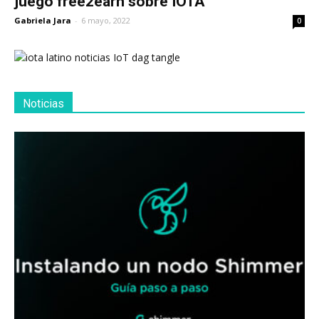
juego free2earn sobre IOTA
Gabriela Jara
-
6 mayo, 2022
0
Noticias