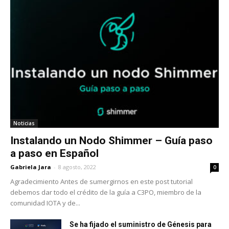
Noticias
Instalando un Nodo Shimmer – Guía paso
a paso en Español
Gabriela Jara
-
8 agosto, 2022
0
Agradecimiento Antes de sumergirnos en este post tutorial
debemos dar todo el crédito de la guía a C3PO, miembro de la
comunidad IOTA y de...
Se ha fijado el suministro de Génesis para