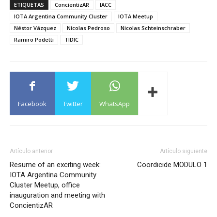
ETIQUETAS
ConcientizAR
IACC
IOTA Argentina Community Cluster
IOTA Meetup
Néstor Vázquez
Nicolas Pedroso
Nicolas Schteinschraber
Ramiro Podetti
TIDIC
Facebook
Twitter
WhatsApp
Artículo anterior
Artículo siguiente
Resume of an exciting week:
Coordicide MODULO 1
IOTA Argentina Community
Cluster Meetup, office
inauguration and meeting with
ConcientizAR