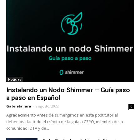
Noticias
Instalando un Nodo Shimmer – Guía paso
a paso en Español
Gabriela Jara
-
8 agosto, 2022
0
Agradecimiento Antes de sumergirnos en este post tutorial
debemos dar todo el crédito de la guía a C3PO, miembro de la
comunidad IOTA y de...