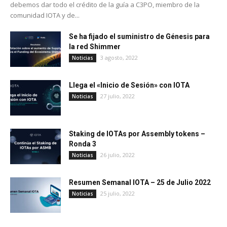
debemos dar todo el crédito de la guía a C3PO, miembro de la
comunidad IOTA y de...
Se ha fijado el suministro de Génesis para
la red Shimmer
3 agosto, 2022
Noticias
Llega el «Inicio de Sesión» con IOTA
27 julio, 2022
Noticias
Staking de IOTAs por Assembly tokens –
Ronda 3
26 julio, 2022
Noticias
Resumen Semanal IOTA – 25 de Julio 2022
25 julio, 2022
Noticias