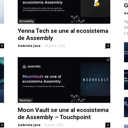
G
Ga
Ag
Assembly
tu
Yenna Tech se une al ecosistema
C3
de Assembly
Gabriela Jara
-
10 junio, 2022
0
0
Noticias
Moon Vault se une al ecosistema
de Assembly – Touchpoint
Gabriela Jara
-
8 junio, 2022
0
0