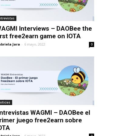
ntrevistas
AGMI Interviews – DAOBee the
irst free2earn game on IOTA
briela Jara
-
6 mayo, 2022
0
oticias
ntrevistas WAGMI – DAOBee el
rimer juego free2earn sobre
OTA
briela Jara
-
6 mayo, 2022