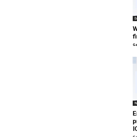
E
W
f
Ga
N
E
p
I
Ga