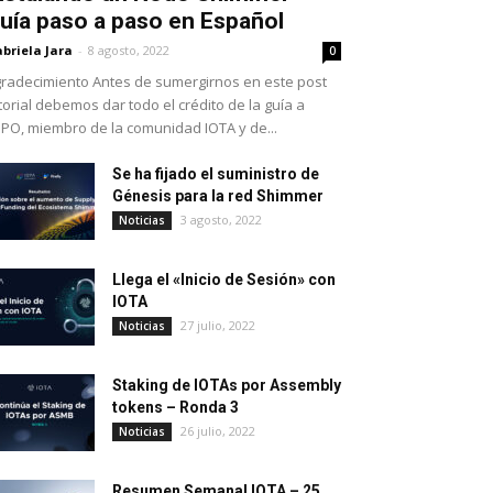
uía paso a paso en Español
briela Jara
-
8 agosto, 2022
0
radecimiento Antes de sumergirnos en este post
torial debemos dar todo el crédito de la guía a
PO, miembro de la comunidad IOTA y de...
Se ha fijado el suministro de
Génesis para la red Shimmer
3 agosto, 2022
Noticias
Llega el «Inicio de Sesión» con
IOTA
27 julio, 2022
Noticias
Staking de IOTAs por Assembly
tokens – Ronda 3
26 julio, 2022
Noticias
Resumen Semanal IOTA – 25