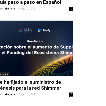
uía paso a paso en Español
briela Jara
-
8 agosto, 2022
0
oticias
e ha fijado el suministro de
énesis para la red Shimmer
briela Jara
-
3 agosto, 2022
0