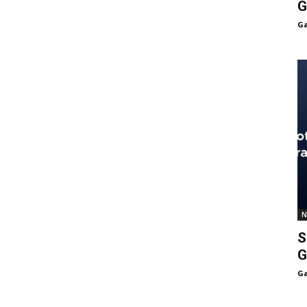
G
Ga
N
S
G
Ga