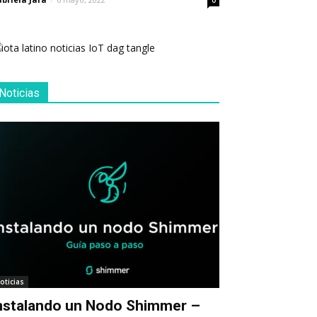
0
Noticias
oticias
nstalando un Nodo Shimmer –