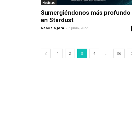
Noticias
Sumergiéndonos más profundo
en Stardust
Gabriela Jara
-
2 junio, 2022
...
1
2
3
4
36