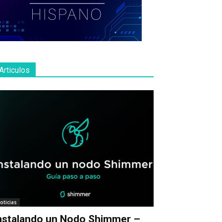
Articulos
oticias
nstalando un Nodo Shimmer –