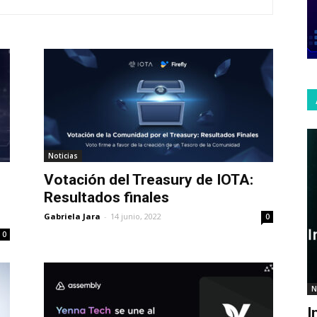
Noticias
Votación del Treasury de IOTA:
Resultados finales
Gabriela Jara
-
14 junio, 2022
0
0
N
I