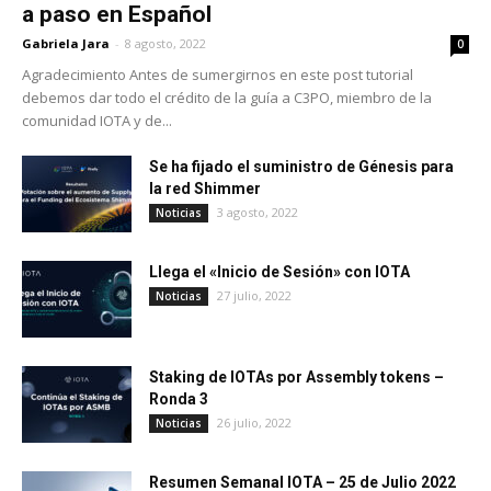
a paso en Español
Gabriela Jara
-
8 agosto, 2022
0
Agradecimiento Antes de sumergirnos en este post tutorial
debemos dar todo el crédito de la guía a C3PO, miembro de la
comunidad IOTA y de...
Se ha fijado el suministro de Génesis para
la red Shimmer
3 agosto, 2022
Noticias
Llega el «Inicio de Sesión» con IOTA
27 julio, 2022
Noticias
Staking de IOTAs por Assembly tokens –
Ronda 3
26 julio, 2022
Noticias
Resumen Semanal IOTA – 25 de Julio 2022