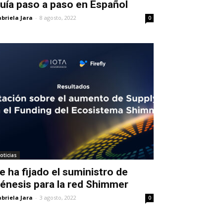
uía paso a paso en Español
briela Jara
-
8 agosto, 2022
0
oticias
e ha fijado el suministro de
énesis para la red Shimmer
briela Jara
-
3 agosto, 2022
0