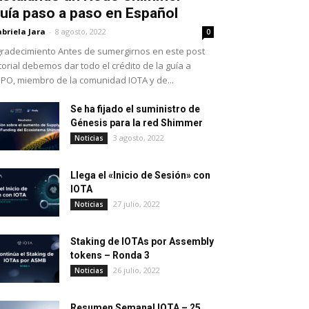
uía paso a paso en Español
briela Jara
-
8 agosto, 2022
0
radecimiento Antes de sumergirnos en este post
torial debemos dar todo el crédito de la guía a
PO, miembro de la comunidad IOTA y de...
Se ha fijado el suministro de
Génesis para la red Shimmer
3 agosto, 2022
Noticias
Llega el «Inicio de Sesión» con
IOTA
27 julio, 2022
Noticias
Staking de IOTAs por Assembly
tokens – Ronda 3
26 julio, 2022
Noticias
Resumen Semanal IOTA – 25