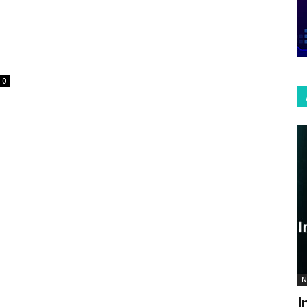
0
N
I