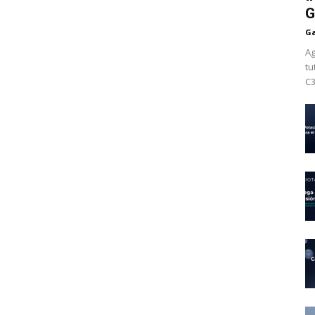
G
Ga
Ag
tu
C3