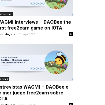
ntrevistas
AGMI Interviews – DAOBee the
irst free2earn game on IOTA
briela Jara
-
6 mayo, 2022
0
oticias
ntrevistas WAGMI – DAOBee el
rimer juego free2earn sobre
OTA
briela Jara
-
6 mayo, 2022