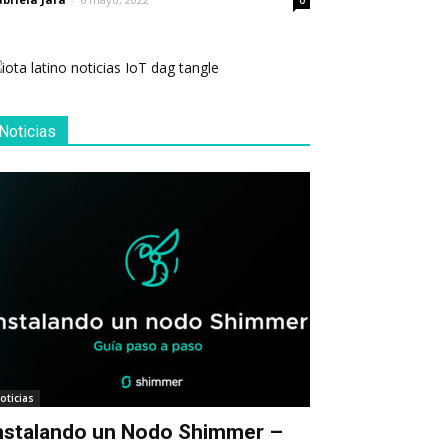
0
Noticias
oticias
nstalando un Nodo Shimmer –