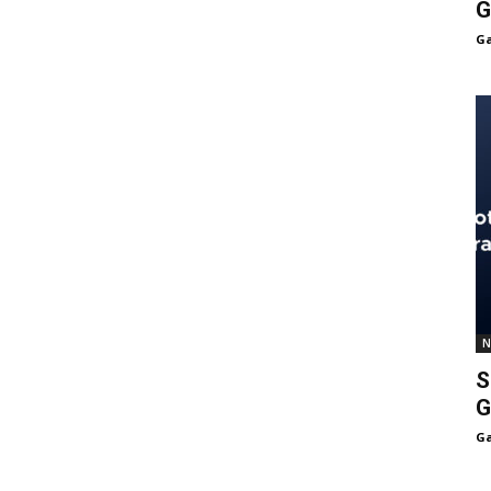
G
Ga
N
S
G
Ga