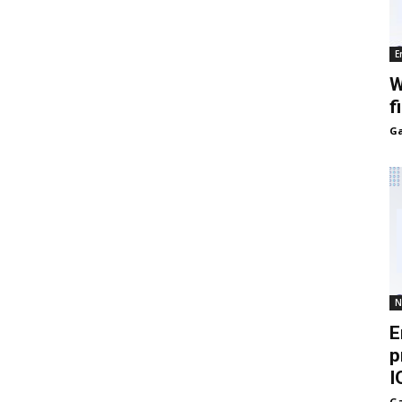
E
W
f
Ga
N
E
p
I
Ga