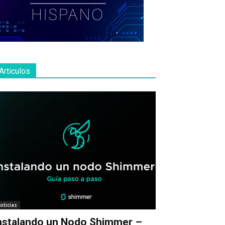
Articulos
oticias
nstalando un Nodo Shimmer –