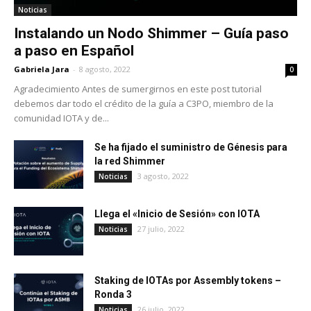
Noticias
Instalando un Nodo Shimmer – Guía paso
a paso en Español
Gabriela Jara
-
8 agosto, 2022
0
Agradecimiento Antes de sumergirnos en este post tutorial
debemos dar todo el crédito de la guía a C3PO, miembro de la
comunidad IOTA y de...
Se ha fijado el suministro de Génesis para
la red Shimmer
3 agosto, 2022
Noticias
Llega el «Inicio de Sesión» con IOTA
27 julio, 2022
Noticias
Staking de IOTAs por Assembly tokens –
Ronda 3
26 julio, 2022
Noticias