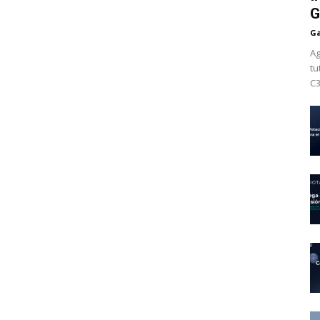
G
Ga
Ag
tu
C3