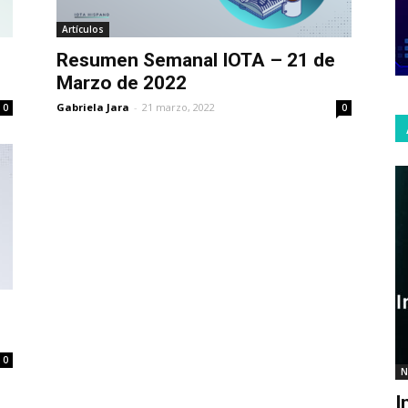
Artículos
Resumen Semanal IOTA – 21 de
.
Marzo de 2022
Gabriela Jara
-
21 marzo, 2022
0
0
0
N
I