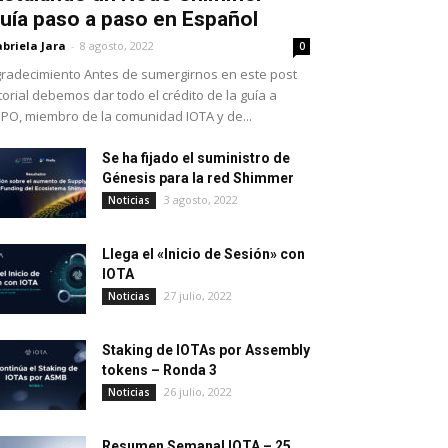
uía paso a paso en Español
briela Jara
-
8 agosto, 2022
0
radecimiento Antes de sumergirnos en este post
torial debemos dar todo el crédito de la guía a
PO, miembro de la comunidad IOTA y de...
Se ha fijado el suministro de
Génesis para la red Shimmer
3 agosto, 2022
Noticias
Llega el «Inicio de Sesión» con
IOTA
27 julio, 2022
Noticias
Staking de IOTAs por Assembly
tokens – Ronda 3
26 julio, 2022
Noticias
Resumen Semanal IOTA – 25