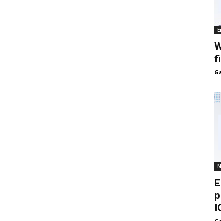
E
W
f
Ga
N
E
p
I
Ga