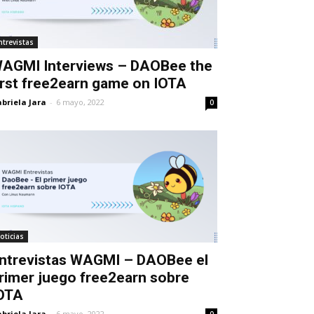
ntrevistas
AGMI Interviews – DAOBee the
irst free2earn game on IOTA
briela Jara
-
6 mayo, 2022
0
oticias
ntrevistas WAGMI – DAOBee el
rimer juego free2earn sobre
OTA
briela Jara
-
6 mayo, 2022