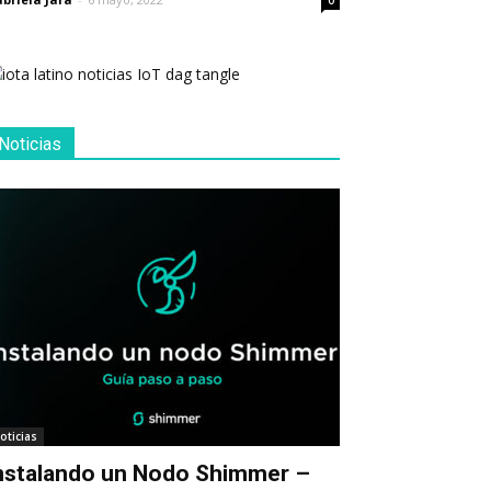
0
Noticias
oticias
nstalando un Nodo Shimmer –