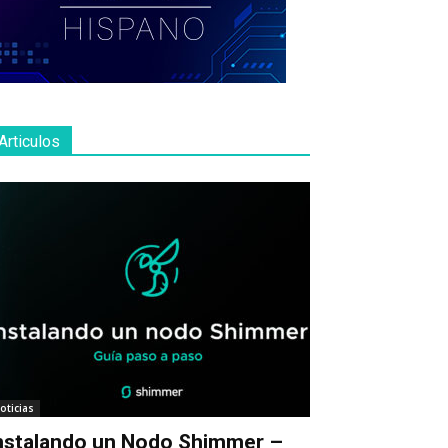
Articulos
oticias
nstalando un Nodo Shimmer –