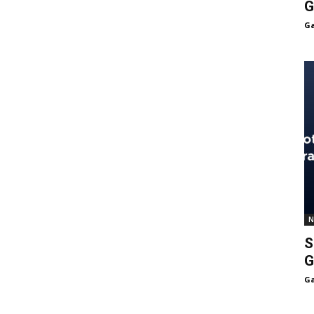
G
Ga
N
S
G
Ga