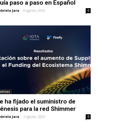
uía paso a paso en Español
briela Jara
-
8 agosto, 2022
0
oticias
e ha fijado el suministro de
énesis para la red Shimmer
briela Jara
-
3 agosto, 2022
0