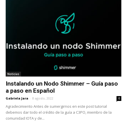
Noticias
Instalando un Nodo Shimmer – Guía paso
a paso en Español
Gabriela Jara
-
8 agosto, 2022
0
Agradecimiento Antes de sumergirnos en este post tutorial
debemos dar todo el crédito de la guía a C3PO, miembro de la
comunidad IOTA y de...