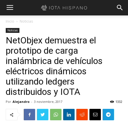
Inicio
Noticias
Noticias
NetObjex demuestra el
prototipo de carga
inalámbrica de vehículos
eléctricos dinámicos
utilizando ledgers
distribuidos y IOTA
Por
Alejandro
-
3 noviembre, 2017
1332