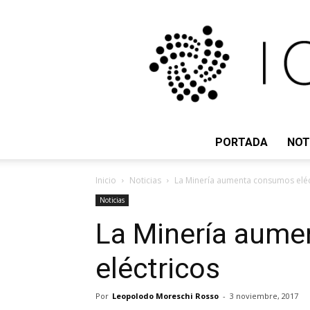
PORTADA
NOT
Inicio
Noticias
La Minería aumenta consumos eléc
Noticias
La Minería aum
eléctricos
Por
Leopolodo Moreschi Rosso
-
3 noviembre, 2017