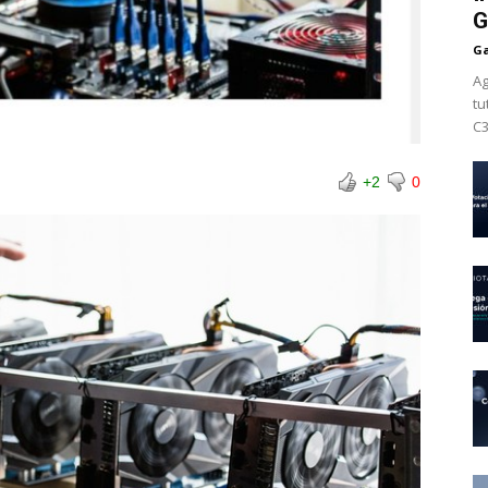
G
Ga
Ag
tu
C3
+2
0