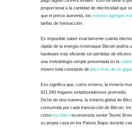
pago digital convencionales. Esto se debe a que
proporcional a la cantidad de electricidad que 
que el precio aumenta, los
mineros agregan má
tarifas de transacción.
Es imposible saber
exactamente
cuánta electri
rápido de la energía
mínima
que Bitcoin podría u
hardware más eficiente sin pérdidas de eficienci
una metodología simple presentada en la
cober
minero total constante de
poco más de un gigav
Eso significa que, como mínimo, la minería mun
821,940 hogares estadounidenses promedio.
Dicho de otra manera, la minería global de Bit
consumida
por cada transacción de Bitcoin.
Inc
como
escribió el
economista senior Teunis Brose
su propia casa en los Países Bajos durante ca