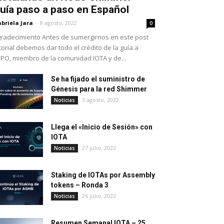
uía paso a paso en Español
briela Jara
-
8 agosto, 2022
0
radecimiento Antes de sumergirnos en este post
torial debemos dar todo el crédito de la guía a
PO, miembro de la comunidad IOTA y de...
Se ha fijado el suministro de
Génesis para la red Shimmer
3 agosto, 2022
Noticias
Llega el «Inicio de Sesión» con
IOTA
27 julio, 2022
Noticias
Staking de IOTAs por Assembly
tokens – Ronda 3
26 julio, 2022
Noticias
Resumen Semanal IOTA – 25