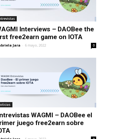
ntrevistas
AGMI Interviews – DAOBee the
irst free2earn game on IOTA
briela Jara
-
6 mayo, 2022
0
oticias
ntrevistas WAGMI – DAOBee el
rimer juego free2earn sobre
OTA
briela Jara
-
6 mayo, 2022