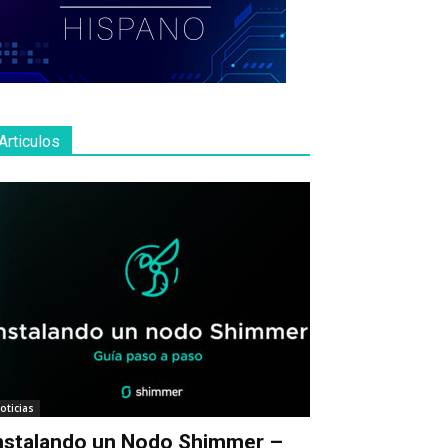
Articulos
oticias
nstalando un Nodo Shimmer –