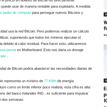
 el precio en dólares de Bitcoin es directamente
se puede usar de manera rentable para explotarlo. A medida
s poder de cómputo
para perseguir nuevos Bitcoins y
E
W
f
cidad usa la red Bitcoin. Pero podemos realizar un cálculo
Ga
tilizar, suponiendo que todos los mineros ejecutan el
a debido al calor residual. Para hacer esto, utilizaremos
tura previa
en Motherboard. Esto nos daría un drenaje
atio
.
dial de Bitcoin podría abastecer las necesidades diarias de
N
coin representa un mínimo de
77 KWh
de energía
luso como un límite inferior poco realista, esta cifra es alta:
E
ns del banco holandés ING , es suficiente para impulsar
p
si dos semanas.
I
Ga