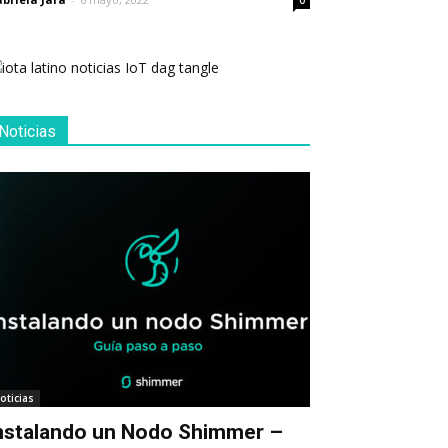
0
Noticias
oticias
nstalando un Nodo Shimmer –