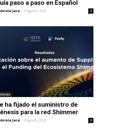
uía paso a paso en Español
briela Jara
-
8 agosto, 2022
0
oticias
e ha fijado el suministro de
énesis para la red Shimmer
briela Jara
-
3 agosto, 2022
0