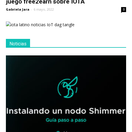
juego free2earn sobre IOTA
Gabriela Jara
-
6 mayo, 2022
0
Noticias