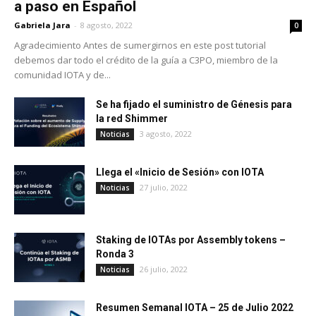
a paso en Español
Gabriela Jara
-
8 agosto, 2022
0
Agradecimiento Antes de sumergirnos en este post tutorial
debemos dar todo el crédito de la guía a C3PO, miembro de la
comunidad IOTA y de...
Se ha fijado el suministro de Génesis para
la red Shimmer
3 agosto, 2022
Noticias
Llega el «Inicio de Sesión» con IOTA
27 julio, 2022
Noticias
Staking de IOTAs por Assembly tokens –
Ronda 3
26 julio, 2022
Noticias
Resumen Semanal IOTA – 25 de Julio 2022