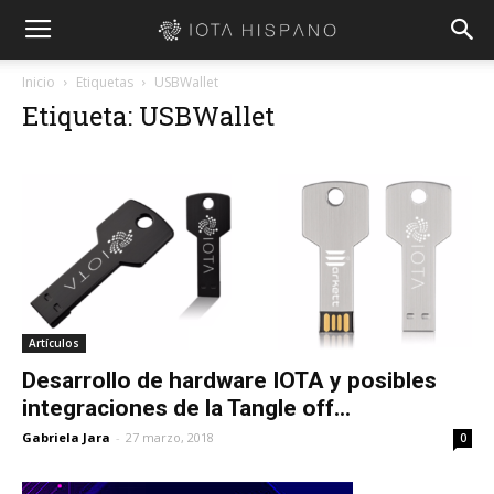
Inicio
Etiquetas
USBWallet
Etiqueta: USBWallet
Artículos
Desarrollo de hardware IOTA y posibles
integraciones de la Tangle off...
Gabriela Jara
-
27 marzo, 2018
0