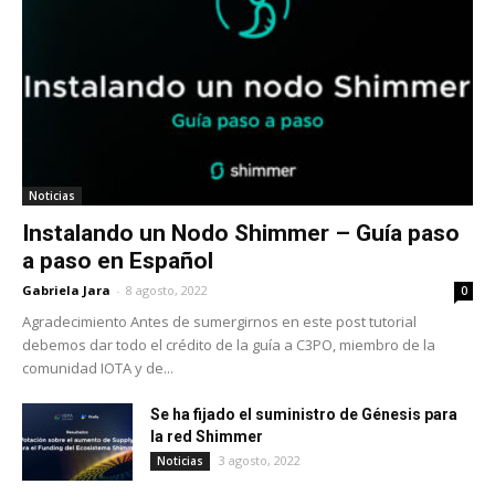
Noticias
Instalando un Nodo Shimmer – Guía paso
a paso en Español
Gabriela Jara
-
8 agosto, 2022
0
Agradecimiento Antes de sumergirnos en este post tutorial
debemos dar todo el crédito de la guía a C3PO, miembro de la
comunidad IOTA y de...
Se ha fijado el suministro de Génesis para
la red Shimmer
3 agosto, 2022
Noticias