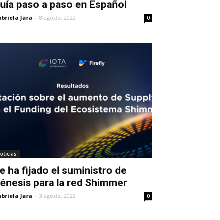
uía paso a paso en Español
briela Jara
-
8 agosto, 2022
0
oticias
e ha fijado el suministro de
énesis para la red Shimmer
briela Jara
-
3 agosto, 2022
0