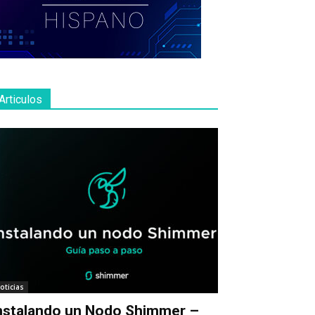
Articulos
oticias
nstalando un Nodo Shimmer –