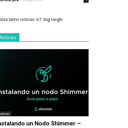
0
Noticias
oticias
nstalando un Nodo Shimmer –