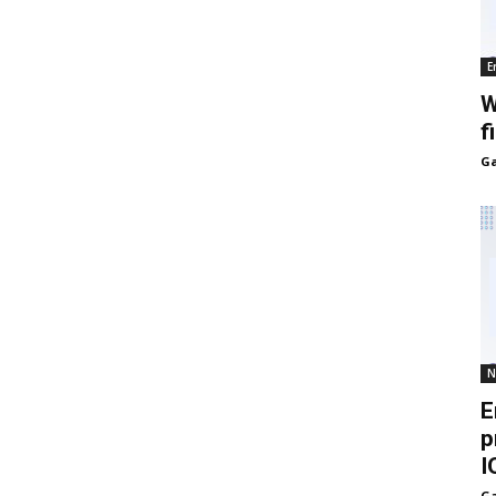
E
W
f
Ga
N
E
p
I
Ga