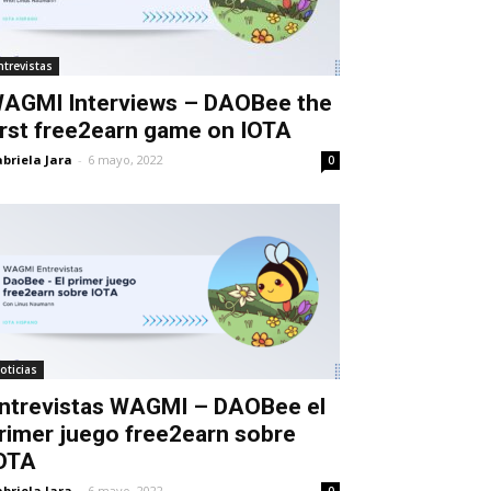
ntrevistas
AGMI Interviews – DAOBee the
irst free2earn game on IOTA
briela Jara
-
6 mayo, 2022
0
oticias
ntrevistas WAGMI – DAOBee el
rimer juego free2earn sobre
OTA
briela Jara
-
6 mayo, 2022