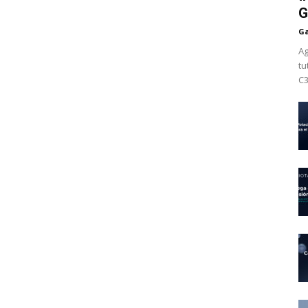
G
Ga
Ag
tu
C3