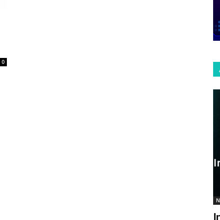
0
N
I