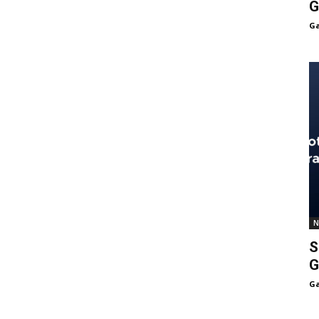
G
Ga
N
S
G
Ga