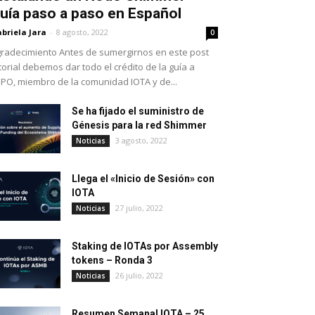
uía paso a paso en Español
briela Jara
-
8 agosto, 2022
0
radecimiento Antes de sumergirnos en este post
torial debemos dar todo el crédito de la guía a
PO, miembro de la comunidad IOTA y de...
Se ha fijado el suministro de
Génesis para la red Shimmer
3 agosto, 2022
Noticias
Llega el «Inicio de Sesión» con
IOTA
27 julio, 2022
Noticias
Staking de IOTAs por Assembly
tokens – Ronda 3
26 julio, 2022
Noticias
Resumen Semanal IOTA – 25