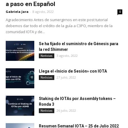
a paso en Español
Gabriela Jara
-
8 agosto, 2022
0
Agradecimiento Antes de sumergirnos en este post tutorial
debemos dar todo el crédito de la guía a C3PO, miembro de la
comunidad IOTA y de...
Se ha fijado el suministro de Génesis para
la red Shimmer
3 agosto, 2022
Noticias
Llega el «Inicio de Sesión» con IOTA
27 julio, 2022
Noticias
Staking de IOTAs por Assembly tokens –
Ronda 3
26 julio, 2022
Noticias
Resumen Semanal IOTA – 25 de Julio 2022