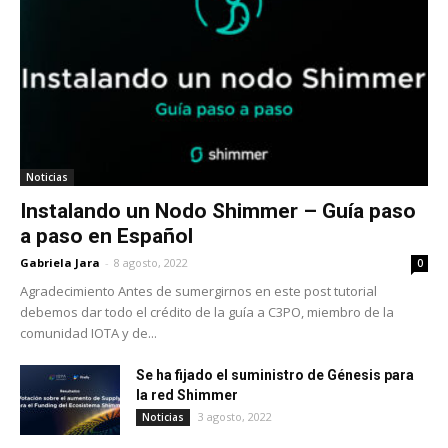
Noticias
Instalando un Nodo Shimmer – Guía paso
a paso en Español
Gabriela Jara
-
8 agosto, 2022
0
Agradecimiento Antes de sumergirnos en este post tutorial
debemos dar todo el crédito de la guía a C3PO, miembro de la
comunidad IOTA y de...
Se ha fijado el suministro de Génesis para
la red Shimmer
3 agosto, 2022
Noticias