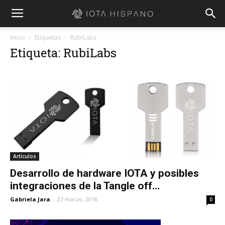
Inicio
Etiquetas
RubiLabs
Etiqueta: RubiLabs
Artículos
Desarrollo de hardware IOTA y posibles
integraciones de la Tangle off...
Gabriela Jara
-
27 marzo, 2018
0