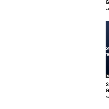
G
Ga
N
S
G
Ga