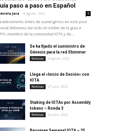
uía paso a paso en Español
briela Jara
-
8 agosto, 2022
0
radecimiento Antes de sumergirnos en este post
torial debemos dar todo el crédito de la guía a
PO, miembro de la comunidad IOTA y de...
Se ha fijado el suministro de
Génesis para la red Shimmer
3 agosto, 2022
Noticias
Llega el «Inicio de Sesión» con
IOTA
27 julio, 2022
Noticias
Staking de IOTAs por Assembly
tokens – Ronda 3
26 julio, 2022
Noticias
Resumen Semanal IOTA – 25