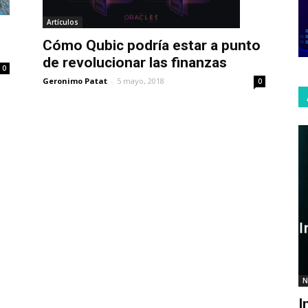
Artículos
Cómo Qubic podría estar a punto
de revolucionar las finanzas
0
Geronimo Patat
-
5 mayo, 2018
0
N
I