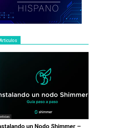
Articulos
oticias
nstalando un Nodo Shimmer –