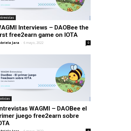
ntrevistas
AGMI Interviews – DAOBee the
irst free2earn game on IOTA
briela Jara
-
6 mayo, 2022
0
oticias
ntrevistas WAGMI – DAOBee el
rimer juego free2earn sobre
OTA
briela Jara
-
6 mayo, 2022