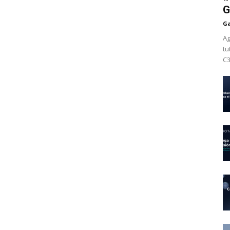
G
Ga
Ag
tu
C3