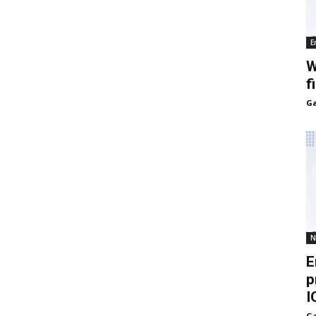
E
W
f
Ga
N
E
p
I
Ga