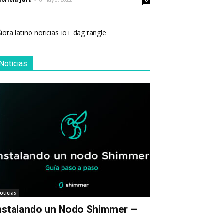
0
Noticias
oticias
nstalando un Nodo Shimmer –