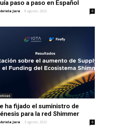
uía paso a paso en Español
briela Jara
-
8 agosto, 2022
0
oticias
e ha fijado el suministro de
énesis para la red Shimmer
briela Jara
-
3 agosto, 2022
0