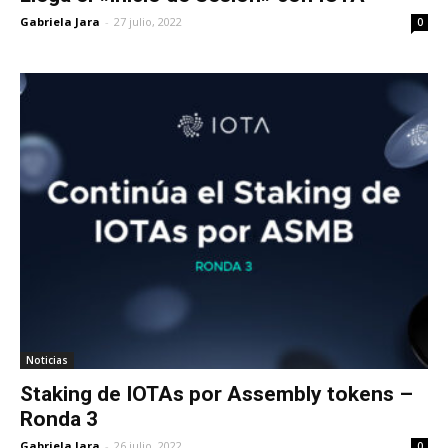
Gabriela Jara
-
27 julio, 2022
0
Noticias
Staking de IOTAs por Assembly tokens –
Ronda 3
Gabriela Jara
-
26 julio, 2022
0