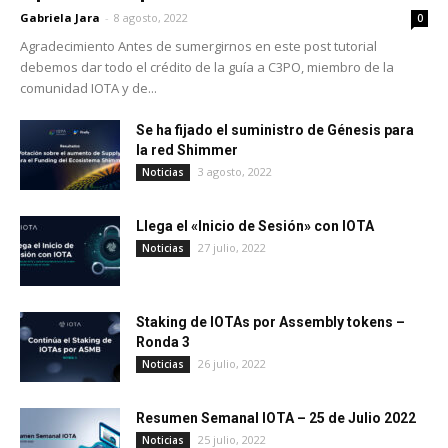
Gabriela Jara
-
8 agosto, 2022
0
Agradecimiento Antes de sumergirnos en este post tutorial
debemos dar todo el crédito de la guía a C3PO, miembro de la
comunidad IOTA y de...
Se ha fijado el suministro de Génesis para
la red Shimmer
3 agosto, 2022
Noticias
Llega el «Inicio de Sesión» con IOTA
27 julio, 2022
Noticias
Staking de IOTAs por Assembly tokens –
Ronda 3
26 julio, 2022
Noticias
Resumen Semanal IOTA – 25 de Julio 2022
25 julio, 2022
Noticias