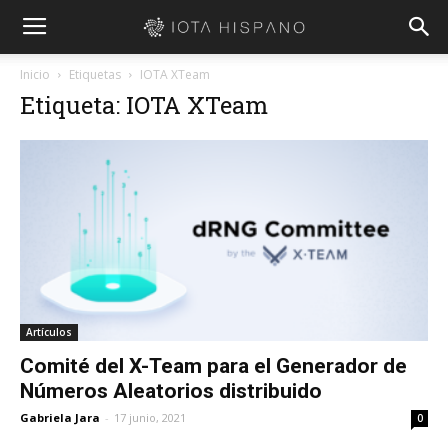
Inicio
Etiquetas
IOTA XTeam
Etiqueta: IOTA XTeam
Artículos
Comité del X-Team para el Generador de
Números Aleatorios distribuido
Gabriela Jara
-
17 junio, 2021
0