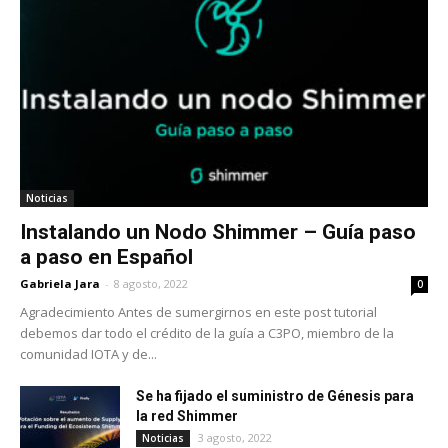
Noticias
Instalando un Nodo Shimmer – Guía paso
a paso en Español
Gabriela Jara
-
8 agosto, 2022
0
Agradecimiento Antes de sumergirnos en este post tutorial
debemos dar todo el crédito de la guía a C3PO, miembro de la
comunidad IOTA y de...
Se ha fijado el suministro de Génesis para
la red Shimmer
3 agosto, 2022
Noticias