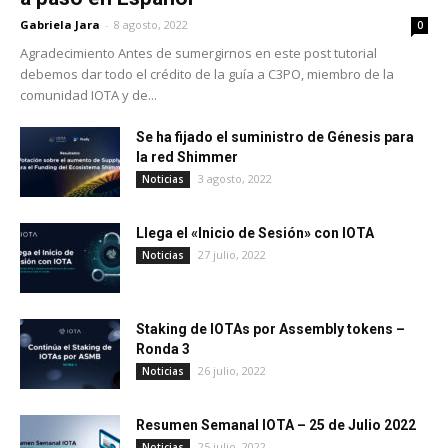
Gabriela Jara
-
8 agosto, 2022
0
Agradecimiento Antes de sumergirnos en este post tutorial
debemos dar todo el crédito de la guía a C3PO, miembro de la
comunidad IOTA y de...
Se ha fijado el suministro de Génesis para
la red Shimmer
3 agosto, 2022
Noticias
Llega el «Inicio de Sesión» con IOTA
27 julio, 2022
Noticias
Staking de IOTAs por Assembly tokens –
Ronda 3
26 julio, 2022
Noticias
Resumen Semanal IOTA – 25 de Julio 2022
25 julio, 2022
Noticias