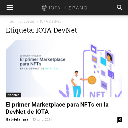
Inicio
Etiquetas
IOTA DevNet
Etiqueta: IOTA DevNet
Noticias
El primer Marketplace para NFTs en la
DevNet de IOTA
Gabriela Jara
-
13 julio, 2021
0