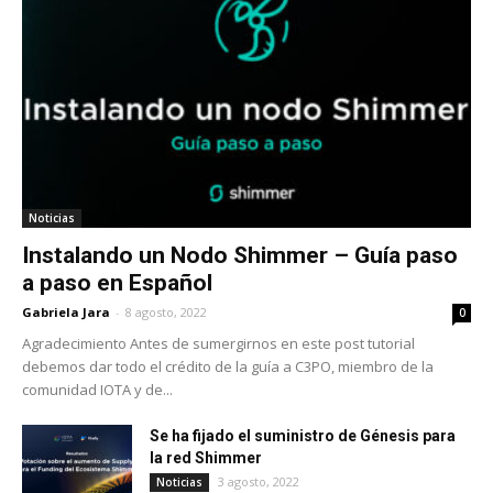
Noticias
Instalando un Nodo Shimmer – Guía paso
a paso en Español
Gabriela Jara
-
8 agosto, 2022
0
Agradecimiento Antes de sumergirnos en este post tutorial
debemos dar todo el crédito de la guía a C3PO, miembro de la
comunidad IOTA y de...
Se ha fijado el suministro de Génesis para
la red Shimmer
3 agosto, 2022
Noticias