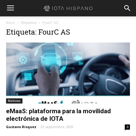
Inicio
Etiquetas
FourC AS
Etiqueta: FourC AS
Noticias
eMaaS: plataforma para la movilidad
electrónica de IOTA
Gustavo Risquez
-
22 septiembre, 2020
0