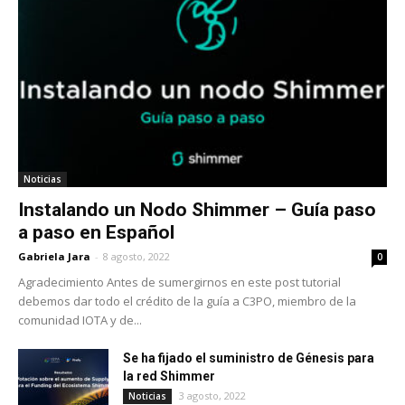
Noticias
Instalando un Nodo Shimmer – Guía paso
a paso en Español
Gabriela Jara
-
8 agosto, 2022
0
Agradecimiento Antes de sumergirnos en este post tutorial
debemos dar todo el crédito de la guía a C3PO, miembro de la
comunidad IOTA y de...
Se ha fijado el suministro de Génesis para
la red Shimmer
3 agosto, 2022
Noticias