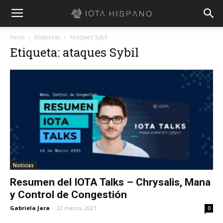
Inicio
Etiquetas
Ataques Sybil
Etiqueta: ataques Sybil
Noticias
Resumen del IOTA Talks – Chrysalis, Mana
y Control de Congestión
Gabriela Jara
-
22 marzo, 2021
0