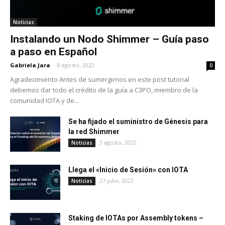
Noticias
Instalando un Nodo Shimmer – Guía paso
a paso en Español
Gabriela Jara
-
8 agosto, 2022
0
Agradecimiento Antes de sumergirnos en este post tutorial
debemos dar todo el crédito de la guía a C3PO, miembro de la
comunidad IOTA y de...
Se ha fijado el suministro de Génesis para
la red Shimmer
3 agosto, 2022
Noticias
Llega el «Inicio de Sesión» con IOTA
27 julio, 2022
Noticias
Staking de IOTAs por Assembly tokens –