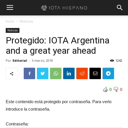
Inicio
Noticias
Noticias
Protegido: IOTA Argentina
and a great year ahead
Por
Editorial
-
5 marzo, 2018
1242
0
0
Este contenido está protegido por contraseña. Para verlo
introduce la contraseña.
Contraseña: