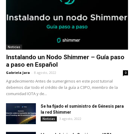
Noticias
Instalando un Nodo Shimmer – Guía paso
a paso en Español
Gabriela Jara
-
8 agosto, 2022
0
Agradecimiento Antes de sumergirnos en este post tutorial
debemos dar todo el crédito de la guía a C3PO, miembro de la
comunidad IOTA y de...
Se ha fijado el suministro de Génesis para
la red Shimmer
3 agosto, 2022
Noticias